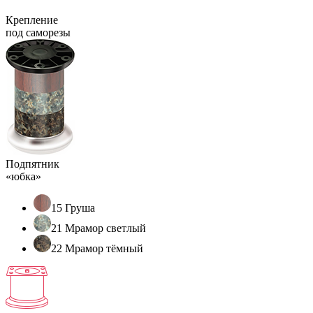
Крепление
под саморезы
Подпятник
«юбка»
15 Груша
21 Мрамор светлый
22 Мрамор тёмный