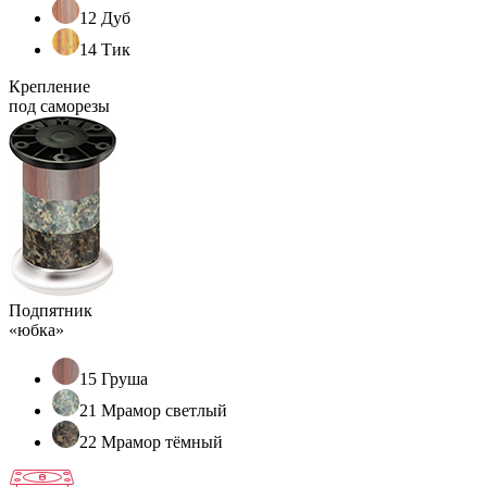
12 Дуб
14 Тик
Крепление
под саморезы
Подпятник
«юбка»
15 Груша
21 Мрамор светлый
22 Мрамор тёмный