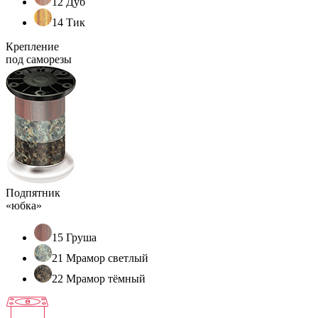
12 Дуб
14 Тик
Крепление
под саморезы
Подпятник
«юбка»
15 Груша
21 Мрамор светлый
22 Мрамор тёмный