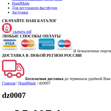
HandMade
Для ресторанов фастфудов
Заглушки
СКАЧАЙТЕ НАШ КАТАЛОГ
скачать pdf
ЛЮБЫЕ СПОСОБЫ ОПЛАТЫ
И безналичные переч
ДОСТАВКА В ЛЮБОЙ РЕГИОН РОССИИ
Бесплатная доставка
до терминала удобной Вам
Главная
/
HandMade
/
dz0007
dz0007