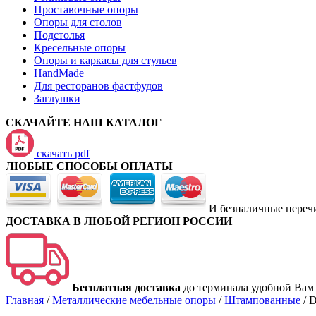
Проставочные опоры
Опоры для столов
Подстолья
Кресельные опоры
Опоры и каркасы для стульев
HandMade
Для ресторанов фастфудов
Заглушки
СКАЧАЙТЕ НАШ КАТАЛОГ
скачать pdf
ЛЮБЫЕ СПОСОБЫ ОПЛАТЫ
И безналичные переч
ДОСТАВКА В ЛЮБОЙ РЕГИОН РОССИИ
Бесплатная доставка
до терминала удобной Вам
Главная
/
Металлические мебельные опоры
/
Штампованные
/
D